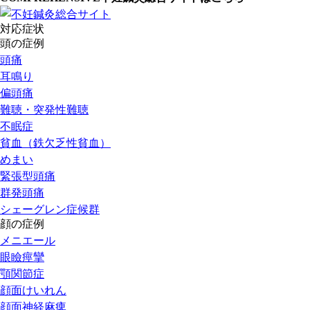
対応症状
頭の症例
頭痛
耳鳴り
偏頭痛
難聴・突発性難聴
不眠症
貧血（鉄欠乏性貧血）
めまい
緊張型頭痛
群発頭痛
シェーグレン症候群
顔の症例
メニエール
眼瞼痙攣
顎関節症
顔面けいれん
顔面神経麻痺