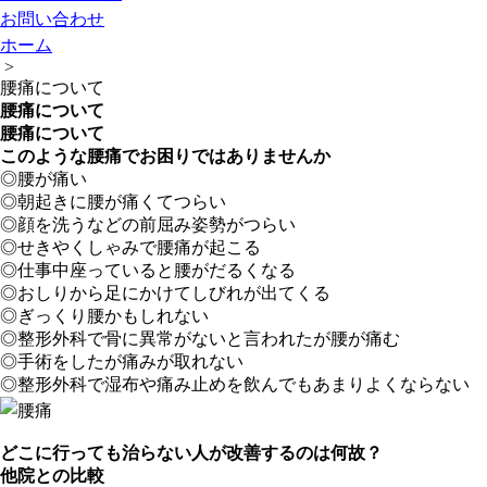
お問い合わせ
ホーム
>
腰痛について
腰痛について
腰痛について
このような腰痛でお困りではありませんか
◎腰が痛い
◎朝起きに腰が痛くてつらい
◎顔を洗うなどの前屈み姿勢がつらい
◎せきやくしゃみで腰痛が起こる
◎仕事中座っていると腰がだるくなる
◎おしりから足にかけてしびれが出てくる
◎ぎっくり腰かもしれない
◎整形外科で骨に異常がないと言われたが腰が痛む
◎手術をしたが痛みが取れない
◎整形外科で湿布や痛み止めを飲んでもあまりよくならない
どこに行っても治らない人が改善するのは何故？
他院との比較