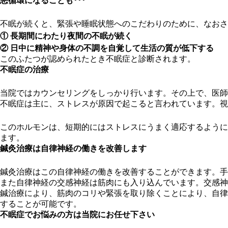
悪循環になることも･･･
不眠が続くと、緊張や睡眠状態へのこだわりのために、なおさ
① 長期間にわたり夜間の不眠が続く
② 日中に精神や身体の不調を自覚して生活の質が低下する
このふたつが認められたとき不眠症と診断されます。
不眠症の治療
当院ではカウンセリングをしっかり行います。その上で、医
不眠症は主に、ストレスが原因で起こると言われています。視
このホルモンは、短期的にはストレスにうまく適応するように
ます。
鍼灸治療は自律神経の働きを改善します
鍼灸治療はこの自律神経の働きを改善することができます。手
また自律神経の交感神経は筋肉にも入り込んでいます。交感神
鍼治療により、筋肉のコリや緊張を取り除くことにより、自律
することが可能です。
不眠症でお悩みの方は当院にお任せ下さい