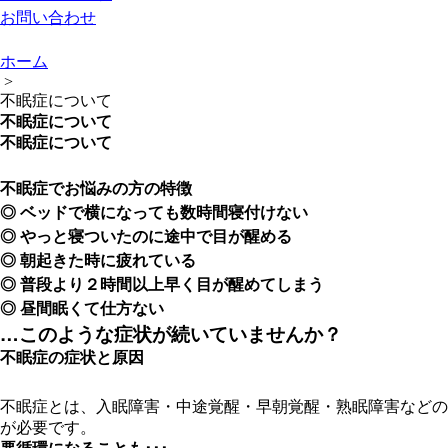
お問い合わせ
ホーム
>
不眠症について
不眠症について
不眠症について
不眠症でお悩みの方の特徴
◎ ベッドで横になっても数時間寝付けない
◎ やっと寝ついたのに途中で目が醒める
◎ 朝起きた時に疲れている
◎ 普段より２時間以上早く目が醒めてしまう
◎ 昼間眠くて仕方ない
…このような症状が続いていませんか？
不眠症の症状と原因
不眠症とは、入眠障害・中途覚醒・早朝覚醒・熟眠障害などの
が必要です。