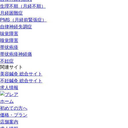
生理不順（月経不順）
月経困難症
PMS（月経前緊張症）
自律神経失調症
味覚障害
嗅覚障害
帯状疱疹
帯状疱疹神経痛
不妊症
関連サイト
美容鍼灸 総合サイト
不妊鍼灸 総合サイト
求人情報
ホーム
初めての方へ
価格・プラン
店舗案内