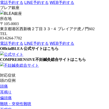
電話予約する
LINE予約する
WEB予約する
ブレア銀座
所在地
〒105-0003
東京都港区西新橋２丁目３３−４ プレイアデ虎ノ門602
TEL
03-6264-7702
電話予約する
LINE予約する
WEB予約する
Official
BLEA 公式サイトはこちら
COMPREHENSIVE
不妊鍼灸総合サイトはこちら
対応症状
頭の症例
頭痛
耳鳴り
偏頭痛
難聴・突発性難聴