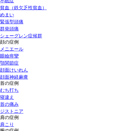
不眠症
貧血（鉄欠乏性貧血）
めまい
緊張型頭痛
群発頭痛
シェーグレン症候群
顔の症例
メニエール
眼瞼痙攣
顎関節症
顔面けいれん
顔面神経麻痺
首の症例
むち打ち
寝違え
首の痛み
ジストニア
肩の症例
肩こり
腕の症例