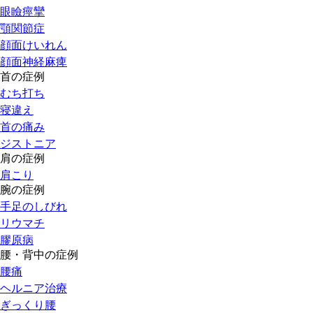
眼瞼痙攣
顎関節症
顔面けいれん
顔面神経麻痺
首の症例
むち打ち
寝違え
首の痛み
ジストニア
肩の症例
肩こり
腕の症例
手足のしびれ
リウマチ
膠原病
腰・背中の症例
腰痛
ヘルニア治療
ぎっくり腰