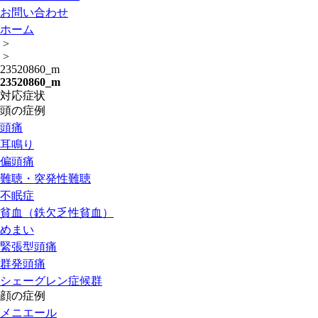
お問い合わせ
ホーム
>
>
23520860_m
23520860_m
対応症状
頭の症例
頭痛
耳鳴り
偏頭痛
難聴・突発性難聴
不眠症
貧血（鉄欠乏性貧血）
めまい
緊張型頭痛
群発頭痛
シェーグレン症候群
顔の症例
メニエール