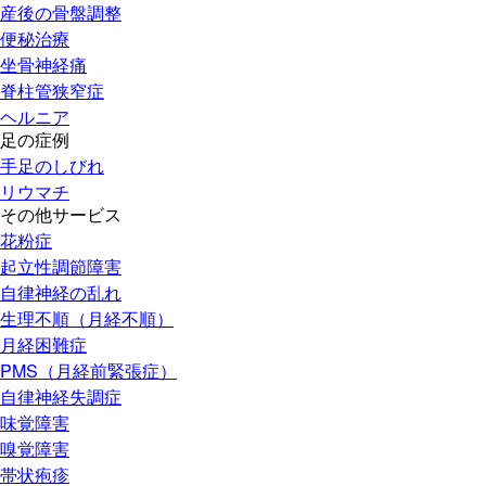
産後の骨盤調整
便秘治療
坐骨神経痛
脊柱管狭窄症
ヘルニア
足の症例
手足のしびれ
リウマチ
その他サービス
花粉症
起立性調節障害
自律神経の乱れ
生理不順（月経不順）
月経困難症
PMS（月経前緊張症）
自律神経失調症
味覚障害
嗅覚障害
帯状疱疹