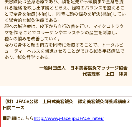
美容鍼灸は全身治療であり、顔を足先から頭頂まで全身を流
れる経絡 を映し出す鏡ととらえ、経絡のバランスを整えるこ
とで全身を治療(本治)し、同時に顔の悩みを解決(標治)してい
く総合的な鍼灸治療である。
顔への鍼治療は、皮下から血行改善を行い、マイクロトラウ
マを作 ることでコラーゲンやエラスチンの産生を刺激し、
種々の悩みを改善していく。
なわち身体と顔の両方を同時に治療することで、トータルビ
ュー ティーヘルスを増進させることができる鍼灸手技療法で
あり、鍼灸哲学である。
一般財団法人 日本美容鍼灸マッサージ協会
代表理事 上田 隆勇
（財）JFACe公認 上田式美容鍼灸 認定美容鍼灸師養成講座 3
日間コース
■詳細はこちら
http://www.j-face.jp/JFACe_nitei/