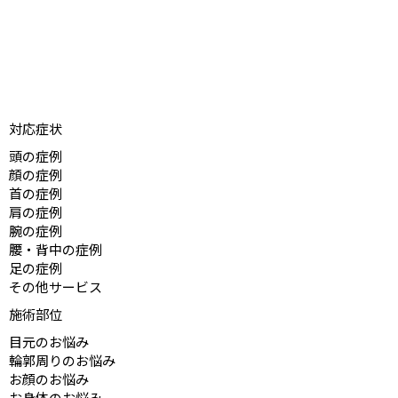
対応症状
頭の症例
顔の症例
頭痛
首の症例
耳鳴り
メニエール
肩の症例
偏頭痛
眼瞼痙攣
むち打ち
腕の症例
難聴・突発性難聴
顎関節症
寝違え
肩こり
腰・背中の症例
不眠症
顔面けいれん
首の痛み
手足のしびれ
足の症例
貧血（鉄欠乏性貧血）
顔面神経麻痺
ジストニア
リウマチ
腰痛
その他サービス
めまい
膠原病
ヘルニア治療
手足のしびれ
緊張型頭痛
ぎっくり腰
リウマチ
花粉症
施術部位
群発頭痛
産後の骨盤調整
起立性調節障害
目元のお悩み
シェーグレン症候群
便秘治療
自律神経の乱れ
輪郭周りのお悩み
目の下のたるみ
坐骨神経痛
生理不順（月経不順）
お顔のお悩み
目の下のクマ
二重あご
脊柱管狭窄症
月経困難症
お身体のお悩み