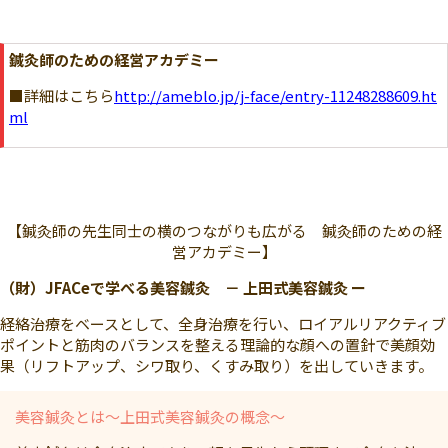
鍼灸師のための経営アカデミー
■詳細はこちら
http://ameblo.jp/j-face/entry-11248288609.ht
ml
【鍼灸師の先生同士の横のつながりも広がる 鍼灸師のための経
営アカデミー】
（財）JFACeで学べる美容鍼灸 － 上田式美容鍼灸 ー
経絡治療をベースとして、全身治療を行い、ロイアルリアクティブ
ポイントと筋肉のバランスを整える理論的な顔への置針で美顔効
果（リフトアップ、シワ取り、くすみ取り）を出していきます。
美容鍼灸とは～上田式美容鍼灸の概念～