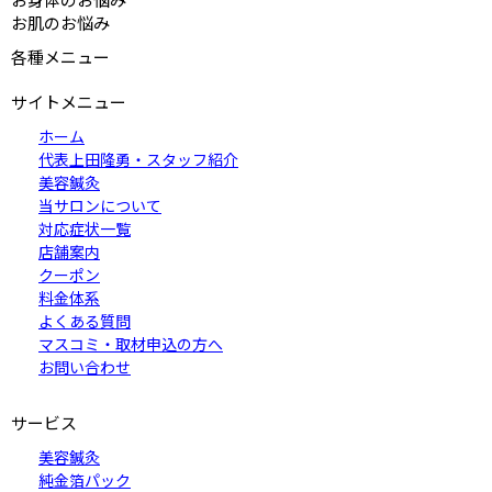
目元のたるみ(眼瞼下垂)
小顔マッサージ
おでこのシワ
ヘルニア
PMS（月経前緊張症）
お肌のお悩み
目尻のシワ
小顔矯正
シンメトリー
骨盤ダイエットセラピー
自律神経失調症
眉間のシワ
たるみ、リフトアップ
シワ
産後の骨盤調整
ニキビ跡
味覚障害
各種メニュー
顔の歪み
マリオネットライン
ニキビ
嗅覚障害
ほうれい線
肌荒れ
帯状疱疹
サイトメニュー
上唇のしわ
帯状疱疹神経痛
ホーム
不妊症
代表上田隆勇・スタッフ紹介
美容鍼灸
当サロンについて
対応症状一覧
店舗案内
クーポン
料金体系
よくある質問
マスコミ・取材申込の方へ
お問い合わせ
サービス
美容鍼灸
純金箔パック